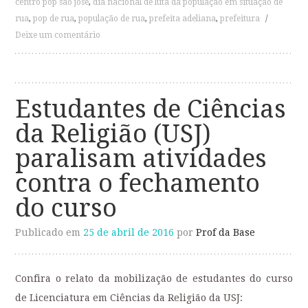
centro pop são josé
,
dia nacional de luta da população em situação de
rua
,
pop de rua
,
população de rua
,
prefeita adeliana
,
prefeitura
/
Deixe um comentário
Estudantes de Ciências
da Religião (USJ)
paralisam atividades
contra o fechamento
do curso
Publicado em
25 de abril de 2016
por
Prof da Base
Confira o relato da mobilização de estudantes do curso
de Licenciatura em Ciências da Religião da USJ: