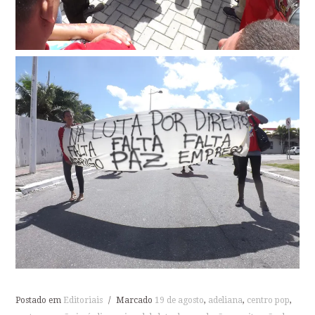
Postado em
Editoriais
/
Marcado
19 de agosto
,
adeliana
,
centro pop
,