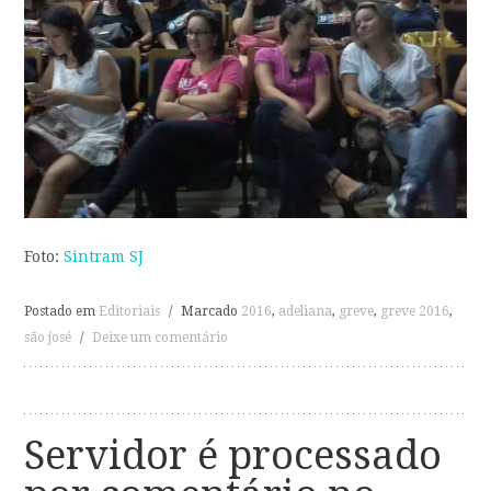
Foto:
Sintram SJ
Postado em
Editoriais
/
Marcado
2016
,
adeliana
,
greve
,
greve 2016
,
são josé
/
Deixe um comentário
Servidor é processado