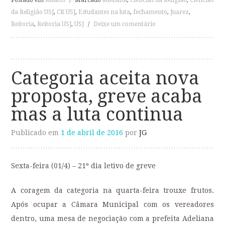
Postado em
Relatos
/
Marcado
adeliana
,
Ciências da Religião
,
Ciências
da Religião USJ
,
CR USJ
,
Estudantes na luta
,
fechamento
,
Juarez
,
Reitoria
,
Reitoria USJ
,
USJ
/
Deixe um comentário
Categoria aceita nova
proposta, greve acaba
mas a luta continua
Publicado em
1 de abril de 2016
por
JG
Sexta-feira (01/4) – 21º dia letivo de greve
A coragem da categoria na quarta-feira trouxe frutos.
Após ocupar a Câmara Municipal com os vereadores
dentro, uma mesa de negociação com a prefeita Adeliana