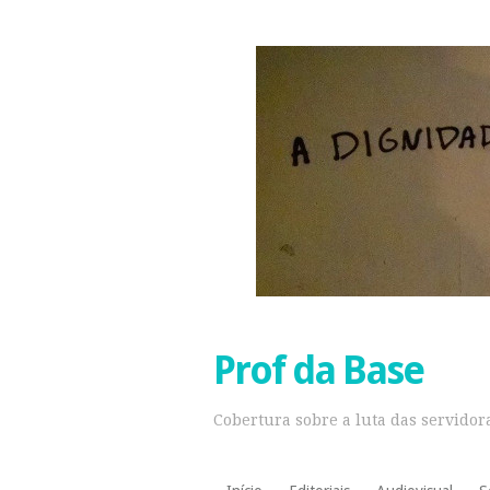
Prof da Base
Cobertura sobre a luta das servidora
Pular