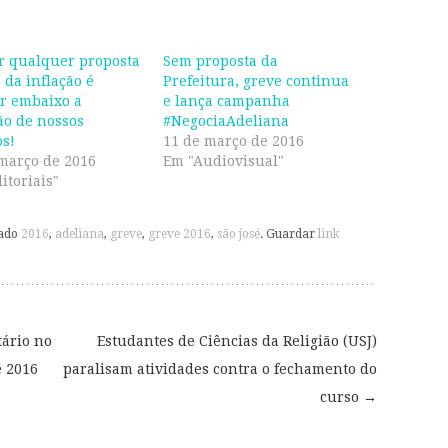
r qualquer proposta
Sem proposta da
 da inflação é
Prefeitura, greve continua
r embaixo a
e lança campanha
ão de nossos
#NegociaAdeliana
os!
11 de março de 2016
março de 2016
Em "Audiovisual"
itoriais"
ado
2016
,
adeliana
,
greve
,
greve 2016
,
são josé
. Guardar
link
ário no
Estudantes de Ciências da Religião (USJ)
é 2016
paralisam atividades contra o fechamento do
curso
→