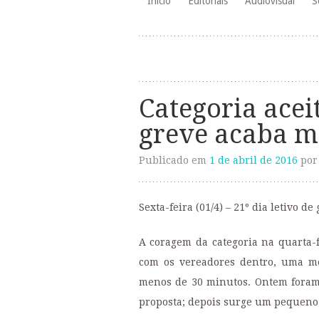
Início
Editoriais
Audiovisual
S
para
o
conteúdo
Categoria acei
greve acaba ma
Publicado em
1 de abril de 2016
po
Sexta-feira (01/4) – 21º dia letivo de
A coragem da categoria na quarta-
com os vereadores dentro, uma me
menos de 30 minutos. Ontem foram
proposta; depois surge um pequeno 