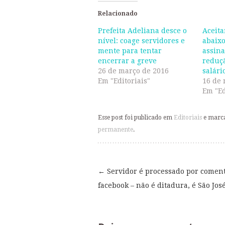
em
em
nova
nova
Relacionado
janela)
janela)
Prefeita Adeliana desce o
Aceita
nível: coage servidores e
abaixo
mente para tentar
assina
encerrar a greve
reduç
26 de março de 2016
salári
Em "Editoriais"
16 de 
Em "Ed
Esse post foi publicado em
Editoriais
e marc
permanente
.
←
Servidor é processado por coment
Navegação
facebook – não é ditadura, é São Jos
de