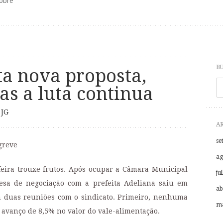
obre
B
ta nova proposta,
P
s a luta continua
r
JG
A
se
 greve
ag
feira trouxe frutos. Após ocupar a Câmara Municipal
ju
sa de negociação com a prefeita Adeliana saiu em
ab
 duas reuniões com o sindicato. Primeiro, nenhuma
ma
avanço de 8,5% no valor do vale-alimentação.