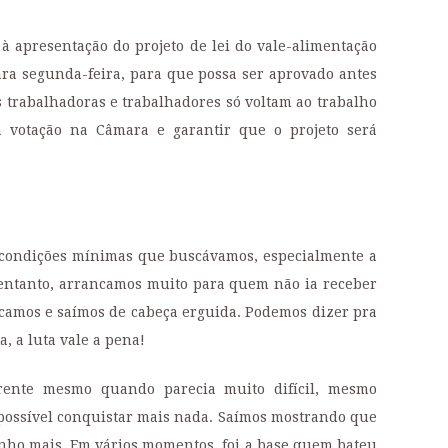
 à apresentação do projeto de lei do vale-alimentação
ra segunda-feira, para que possa ser aprovado antes
 as trabalhadoras e trabalhadores só voltam ao trabalho
a votação na Câmara e garantir que o projeto será
 condições mínimas que buscávamos, especialmente a
 entanto, arrancamos muito para quem não ia receber
camos e saímos de cabeça erguida. Podemos dizer pra
, a luta vale a pena!
rente mesmo quando parecia muito difícil, mesmo
possível conquistar mais nada. Saímos mostrando que
nho mais. Em vários momentos, foi a base quem bateu