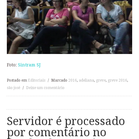
Foto:
Sintram SJ
Postado em
Editoriais
/
Marcado
2016
,
adeliana
,
greve
,
greve 2016
,
são josé
/
Deixe um comentário
Servidor é processado
por comentário no