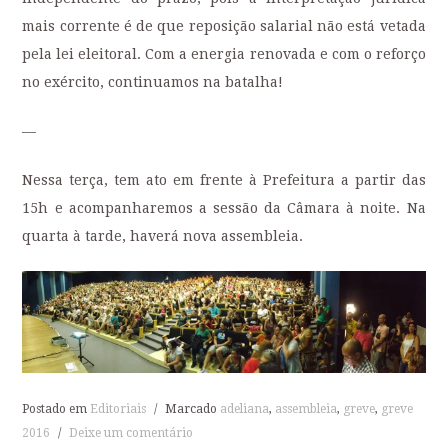
mais corrente é de que reposição salarial não está vetada
pela lei eleitoral. Com a energia renovada e com o reforço
no exército, continuamos na batalha!
—
Nessa terça, tem ato em frente à Prefeitura a partir das
15h e acompanharemos a sessão da Câmara à noite. Na
quarta à tarde, haverá nova assembleia.
Postado em
Editoriais
/
Marcado
adeliana
,
assembleia
,
greve
,
greve
2016
/
Deixe um comentário