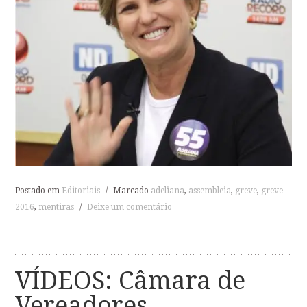
Postado em
Editoriais
/
Marcado
adeliana
,
assembleia
,
greve
,
greve
2016
,
mentiras
/
Deixe um comentário
VÍDEOS: Câmara de
Vereadores