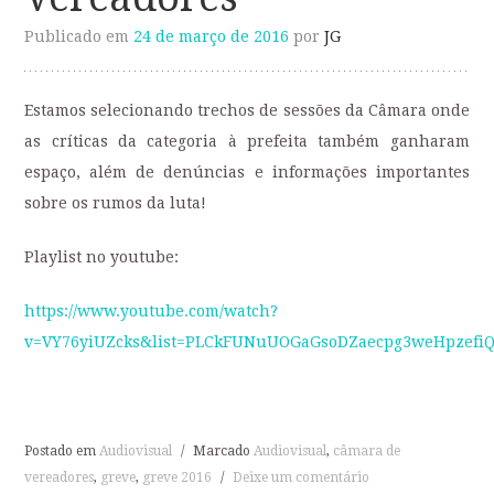
Publicado em
24 de março de 2016
por
JG
Estamos selecionando trechos de sessões da Câmara onde
as críticas da categoria à prefeita também ganharam
espaço, além de denúncias e informações importantes
sobre os rumos da luta!
Playlist no youtube:
https://www.youtube.com/watch?
v=VY76yiUZcks&list=PLCkFUNuUOGaGsoDZaecpg3weHpzefi
Postado em
Audiovisual
/
Marcado
Audiovisual
,
câmara de
vereadores
,
greve
,
greve 2016
/
Deixe um comentário