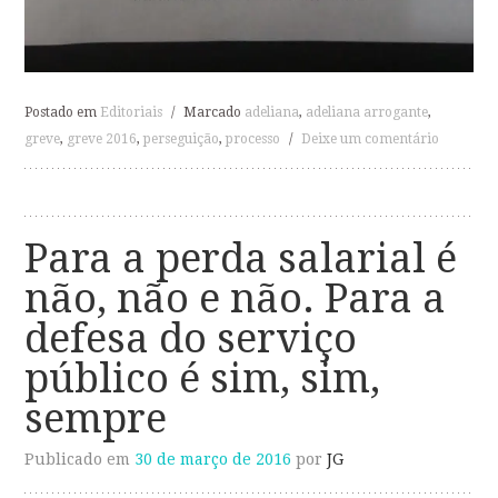
Postado em
Editoriais
/
Marcado
adeliana
,
adeliana arrogante
,
greve
,
greve 2016
,
perseguição
,
processo
/
Deixe um comentário
Para a perda salarial é
não, não e não. Para a
defesa do serviço
público é sim, sim,
sempre
Publicado em
30 de março de 2016
por
JG