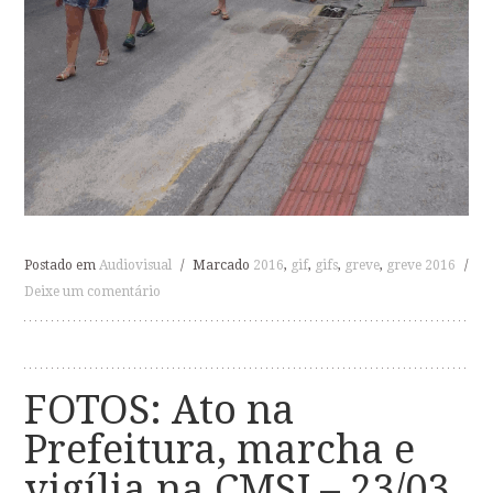
Postado em
Audiovisual
/
Marcado
2016
,
gif
,
gifs
,
greve
,
greve 2016
/
Deixe um comentário
FOTOS: Ato na
Prefeitura, marcha e
vigília na CMSJ – 23/03