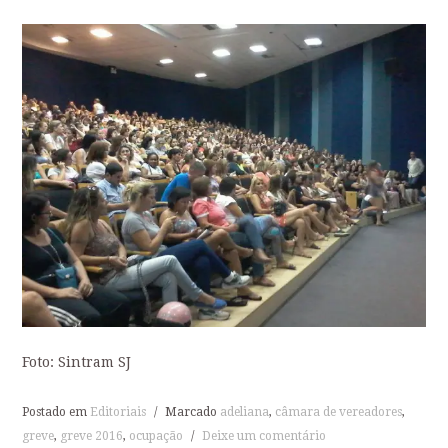
Foto: Sintram SJ
Postado em
Editoriais
/
Marcado
adeliana
,
câmara de vereadores
,
greve
,
greve 2016
,
ocupação
/
Deixe um comentário