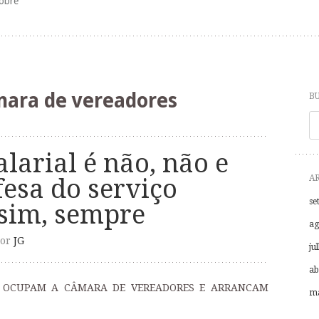
obre
ara de vereadores
B
P
larial é não, não e
A
fesa do serviço
se
 sim, sempre
ag
or
JG
ju
ab
ES OCUPAM A CÂMARA DE VEREADORES E ARRANCAM
ma