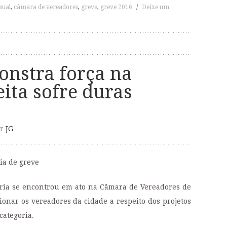
sual
,
câmara de vereadores
,
greve
,
greve 2016
/
Deixe um
onstra força na
ita sofre duras
r
JG
dia de greve
oria se encontrou em ato na Câmara de Vereadores de
ionar os vereadores da cidade a respeito dos projetos
categoria.