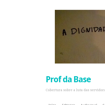
Prof da Base
Cobertura sobre a luta das servidora
Pular