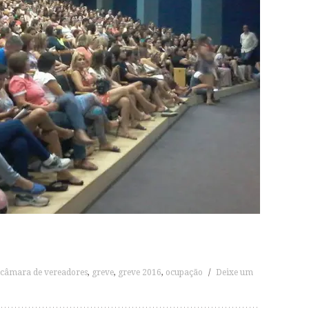
câmara de vereadores
,
greve
,
greve 2016
,
ocupação
/
Deixe um