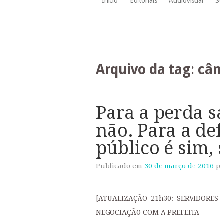
Início
Editoriais
Audiovisual
S
para
o
conteúdo
Arquivo da tag:
câm
Para a perda sa
não. Para a de
público é sim,
Publicado em
30 de março de 2016
p
[ATUALIZAÇÃO 21h30: SERVIDOR
NEGOCIAÇÃO COM A PREFEITA