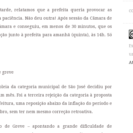
arde, relatamos que a prefeita queria provocar as
C
 a paciência. Não deu outra! Após sessão da Câmara de
Câmara e conseguiu, em menos de 30 minutos, que os
o junto à prefeita para amanhã (quinta), às 14h. Só
E
u
A
e greve
leia da categoria municipal de São José decidiu por
 mês. Foi a terceira rejeição da categoria à proposta
feitura, uma reposição abaixo da inflação do período e
bro, sem ter nem mesmo correção retroativa.
do de Greve – apontando a grande dificuldade de