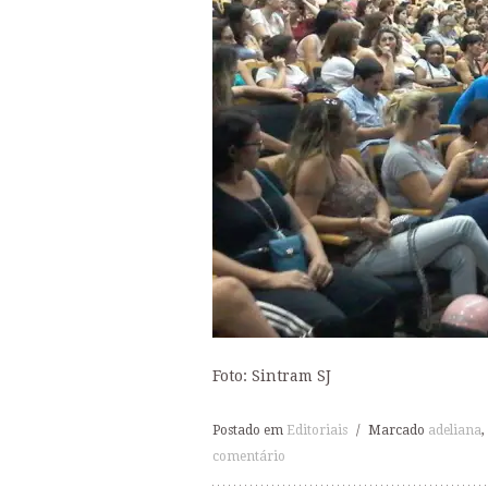
Foto: Sintram SJ
Postado em
Editoriais
/
Marcado
adeliana
,
comentário