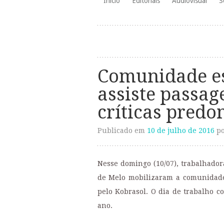
Início
Editoriais
Audiovisual
S
para
o
conteúdo
Comunidade es
assiste passag
críticas pred
Publicado em
10 de julho de 2016
p
Nesse domingo (10/07), trabalhador
de Melo mobilizaram a comunidade 
pelo Kobrasol. O dia de trabalho c
ano.