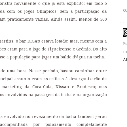
onstra novamente o que já está explícito: em todo o
C
ada com
os Jogos Olímpicos. Sem a participação da
iam praticamente vazias. Ainda assim, menos de 500
artins, o bar DIGA’s estava lotado; mas, mesmo com a
E
ões eram para o jogo do Figueirense e Grêmio. Do alto
u
e a população para jogar um balde d’água na tocha.
A
 de uma hora. Nesse período, bastou caminhar entre
ncipal assunto eram as críticas à desorganização da
 marketing da Coca-Cola, Nissan e Bradesco; mas
tos envolvidos na passagem da tocha e na organização
ça envolvido no revezamento da tocha também gerou
 acompanhada por policiamento completamente