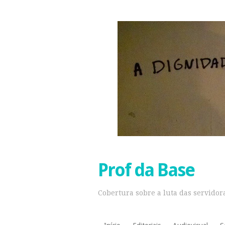
Prof da Base
Cobertura sobre a luta das servidora
Pular