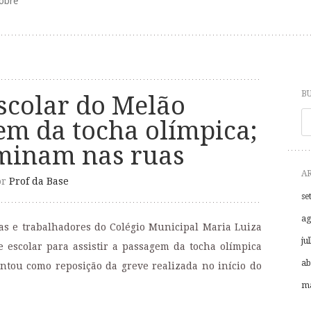
obre
B
colar do Melão
P
em da tocha olímpica;
ominam nas ruas
A
or
Prof da Base
se
ag
as e trabalhadores do Colégio Municipal Maria Luiza
ju
escolar para assistir a passagem da tocha olímpica
ab
ontou como reposição da greve realizada no início do
ma