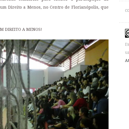
um Direito a Menos, no Centro de Florianópolis, que
C
M DIREITO A MENOS!
E
u
A