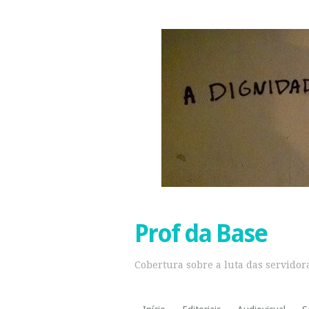
Prof da Base
Cobertura sobre a luta das servidora
Pular