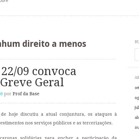
obre
hum direito a menos
B
P
 22/09 convoca
A
 Greve Geral
se
16
por
Prof da Base
ag
ju
 de hoje discutiu a atual conjuntura, os ataques à
ab
stimentos nos serviços públicos e as tercerizações.
ma
caronas solidárias para encher a participação da