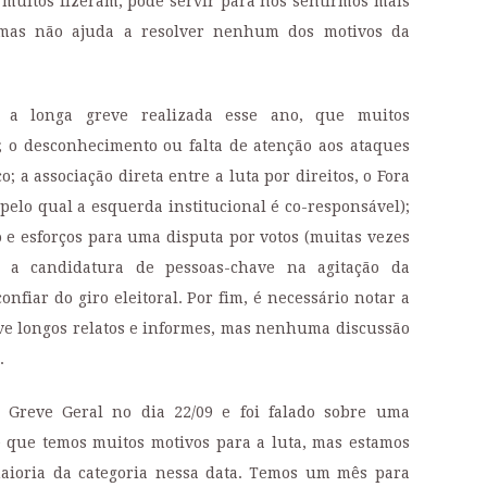
muitos fizeram, pode servir para nos sentirmos mais
, mas não ajuda a resolver nenhum dos motivos da
m a longa greve realizada esse ano, que muitos
; o desconhecimento ou falta de atenção aos ataques
 a associação direta entre a luta por direitos, o Fora
pelo qual a esquerda institucional é co-responsável);
o e esforços para uma disputa por votos (muitas vezes
o a candidatura de pessoas-chave na agitação da
nfiar do giro eleitoral. Por fim, é necessário notar a
ve longos relatos e informes, mas nenhuma discussão
.
 Greve Geral no dia 22/09 e foi falado sobre uma
é que temos muitos motivos para a luta, mas estamos
aioria da categoria nessa data. Temos um mês para