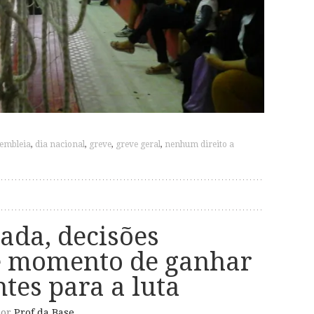
sembleia
,
dia nacional
,
greve
,
greve geral
,
nenhum direito a
ada, decisões
é momento de ganhar
tes para a luta
or
Prof da Base