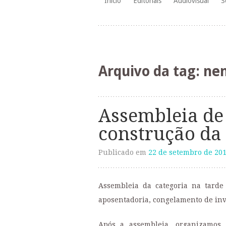
Início
Editoriais
Audiovisual
S
para
o
conteúdo
Arquivo da tag:
nen
Assembleia de
construção da
Publicado em
22 de setembro de 20
Assembleia da categoria na tarde
aposentadoria, congelamento de inve
Após a assembleia, organizamos 