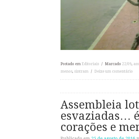
Postado em
Editoriais
/
Marcado
22/09
,
as
menos
,
sintram
/
Deixe um comentário
Assembleia lot
esvaziadas… 
corações e men
Publicado em
25 de agosto de 2016
p